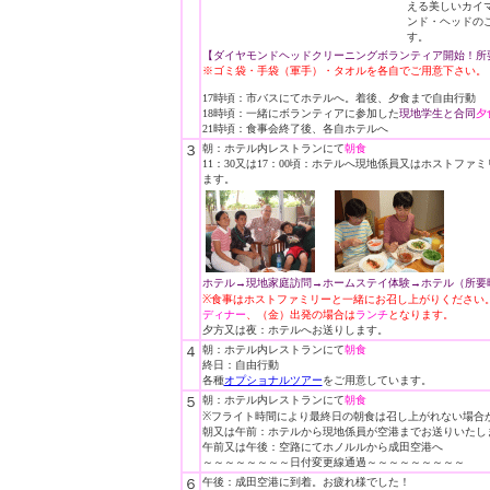
える美しいカイ
ンド・ヘッドの
す。
【ダイヤモンドヘッドクリーニングボランティア開始！所
※ゴミ袋・手袋（軍手）・タオルを各自でご用意下さい。
17時頃：市バスにてホテルへ。着後、夕食まで自由行動
18時頃：一緒にボランティアに参加した
現地学生と合同
夕
21時頃：食事会終了後、各自ホテルへ
３
朝：ホテル内レストランにて
朝食
11：30又は17：00頃：ホテルへ現地係員又はホストファ
ます。
ホテル→現地家庭訪問→ホームステイ体験→ホテル（所要
※食事はホストファミリーと一緒にお召し上がりください
ディナー
、（金）出発の場合は
ランチ
となります。
夕方又は夜：
ホテルへお送りします。
４
朝：ホテル内レストランにて
朝食
終日：自由行動
各種
オプショナルツアー
をご用意しています。
５
朝：ホテル内レストランにて
朝食
※フライト時間により最終日の朝食は召し上がれない場合
朝又は午前：ホテルから現地係員が空港までお送りいたし
午前又は午後：空路にてホノルルから成田空港へ
～～～～～～～～日付変更線通過～～～～～～～～～
６
午後：成田空港に到着。お疲れ様でした！