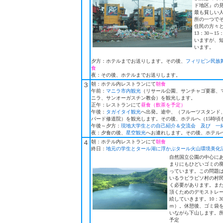
ド地区』の
最も貧しい
所の一つで
住民の方々
13：30～1
いますが、
います。
夕方：ホテルまでお送りします。その後、
フィリピン民族
食
夜：その後、ホテルまでお送りします。
３
朝：ホテル内レストランにて
朝食
午前：
マニラ市内観光
（リサール公園、サンチャゴ要塞、
ニラ、サンオーガスチン教会）を観光します。
正午：レストランにて
昼食（飲茶を予定）
午後：
タガイタイ観光
へ出発。途中、（フルーツスタンド
パード修道院）を観光します。その後、ホテルへ（15時頃
午後～夕方：
現地大学生との自己紹介＆交流会 及び 一
夜：夕食の後、
星空観光
へお連れします。その後、ホテル
４
朝：ホテル内レストランにて
朝食
終日：
地元の学生とタール湖に浮かぶタール火山環境美化
自然国立公園の中心に
まりにもひどいゴミの
っています。この問題
いるラピラピソ村の村
く必要があります。ま
頂くためのデモストレ
続していきます。10：3
ｍ）。休憩後、ゴミ袋
いながら下山します。所
予定