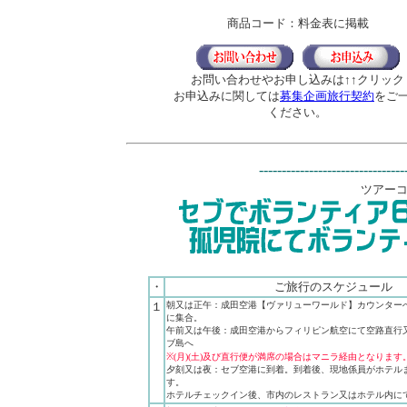
商品コード：料金表に掲載
お問い合わせやお申し込みは↑↑クリック
お申込みに関しては
募集企画旅行契約
をご
ください。
--------------------------------
ツアーコー
・
ご
旅行
のスケジュール
１
朝又は正午：成田空港【ヴァリューワールド】カウンター
に集合。
午前又は午後：成田空港からフィリピン航空にて空路直行
ブ島へ
※(月)(土)及び直行便が満席の場合はマニラ経由となります
夕刻又は夜：セブ空港に到着。到着後、現地係員がホテル
す。
ホテルチェックイン後、市内のレストラン又はホテル内に