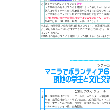
６
朝：ホテル内レストランにて
朝食
（※最終日の朝食はフライト時間によって召し上がれない
朝又は午前：ホテルから現地係員が空港までお送りいたし
セブ空港からフィリピン航空にて空路直行又はマニラ経由
※(月)(土)及び直行便が満席の場合はマニラ経由となります
午後又は夜：成田空港に到着。お疲れ様でした！
※上記、時間帯及び観光場所は目安となります。交通機関の遅
より異なる場合がございますので予めご了承くださいませ。変
はございません。
※最終日の朝食はフライト時間によって召し上がれない場合が
--------------------------------
ツアーコー
・
ご
旅行
のスケジュール
１
朝：成田空港【ヴァリューワールド】カウンターへ飛行機
午前：成田空港からフィリピン航空にて空路直行にてマニ
午後：マニラ空港に到着。到着後、現地係員がホテルまで
ホテルチェックイン後、自由行動
。