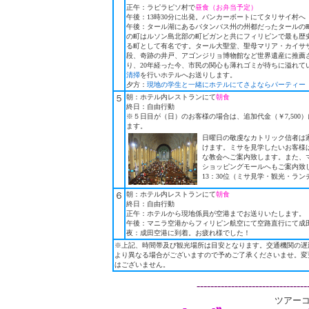
正午：ラピラピソ村で
昼食（お弁当予定）
午後：13時30分に出発。バンカーボートにてタリサイ村へ
午後：タール湖にあるバタンバス州の州都だったタールの町
の町はルソン島北部の町ビガンと共にフィリピンで最も歴
る町として有名です。タール大聖堂、聖母マリア・カイサ
段、奇跡の井戸、アゴンジリョ博物館など世界遺産に推薦
り、20年経った今、市民の関心も薄れゴミが待ちに溢れて
清掃
を行いホテルへお送りします。
夕方：
現地の学生と一緒にホテルにてさよならパーティー
５
朝：ホテル内レストランにて
朝食
終日：自由行動
※５日目が（日）のお客様の場合は、追加代金（￥7,500
ます。
日曜日の敬虔なカトリック信者は
けます。ミサを見学したいお客様
な教会へご案内致します。また、
ショッピングモールへもご案内致し
13：30位（ミサ見学・観光・ラン
６
朝：ホテル内レストランにて
朝食
終日：自由行動
正午：ホテルから現地係員が空港までお送りいたします。
午後：マニラ空港からフィリピン航空にて空路直行にて成
夜：成田空港に到着。お疲れ様でした！
※上記、時間帯及び観光場所は目安となります。交通機関の遅
より異なる場合がございますので予めご了承くださいませ。変
はございません。
--------------------------------
ツアーコー