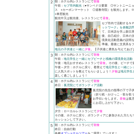
２
朝：ホテル内レストランにて
朝食
午前：
セブ市内観光
（●サンペドロ要塞 ◎サントニーニ
ス ○カーボンマーケット ◎道教寺院）を観光します。※
○車窓観光
観光中又は観光後、レストランにて
昼食
。
セブ市内で活動するＮ
ットワーク』を表敬訪
て、日本語を学ぶ新日
後、自己紹介、日本の
境美化活動意義の説明
準備。最後に文房具を
地元の子供達と一緒に
夕食
。【子供達に勇気を与えてあげ
３
朝：ホテル内レストランにて
朝食
午前：
地元学生と一緒にセブビーチと桟橋の環境美化活動
午後：地元おすすめレストランで
昼食
。その後、ビーチで
午後～夕方：ホテルに戻り、着替えて
地元学生と一緒にシ
に人気スポットを教えてもらいましょう！
夕食
は
地元学生
楽しく過ごしましょう！
４
朝：ホテル内レストランにて
朝食
終日：
孤児院にてボランティア活動
孤児院の先生の指導の下で子
（折り紙・かけっこ・歌を歌
お手伝いをします。
昼食
は孤
にお召し上がり下さい。
夕方：ローカルレストランにて
夕食
その後、ホテルに戻り、ボランティアに参加された方たち
カッションして下さい。
５
朝：ホテル内レストランにて
朝食
終日：自由行動
各種
オプショナルツアー
をご用意しています！