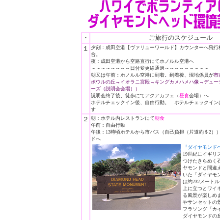
・
ご
旅行
のスケジュール
１
夕刻：成田空港【ヴァリューワールド】カウンターへ飛行
合。
夜：成田空港から空路直行にてホノルル空港へ
～～～～～～～～日付変更線通過～～～～～～～～～
朝又は午前：ホノルル空港に到着。到着後、現地係員が
市
ボウルの丘→イオラニ宮殿→キングカメハメハ像→デュー
ーズ（説明会会場））
説明会終了後、徒歩にてアクアカフェ（
昼食
会場）へ
ホテルチェックイン後、自由行動。 ホテルチェックインは
す
２
朝：ホテル内レストランにて
朝食
午前：自由行動
午後：13時頃ホテルから市バス（自己負担（片道約＄2）
ドへ
『ダイヤモンド
19世紀にイギリ
つけたきらめく石
ヤモンドと間違
いた「ダイヤモ
は約232メート
上に立つとワイ
る風景が楽しめ
やサンセットの
フラソング「カ
ダイヤモンドの