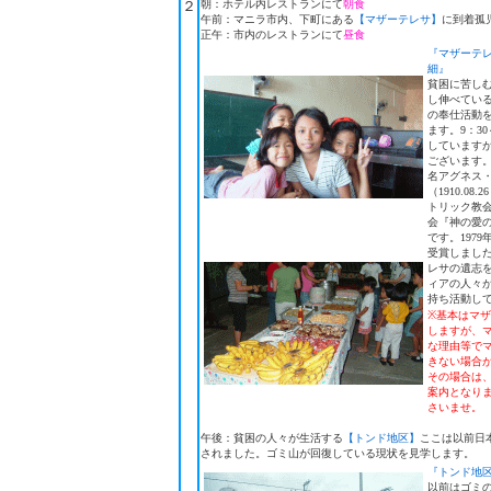
２
朝：ホテル内レストランにて
朝食
午前：マニラ市内、下町にある
【マザーテレサ】
に到着孤
正午：市内のレストランにて
昼食
『マザーテ
細』
貧困に苦し
し伸べてい
の奉仕活動
ます。9：30
しています
ございます
名アグネス
（1910.08.
トリック教
会『神の愛
です。197
受賞しまし
レサの遺志
ィアの人々
持ち活動し
※基本はマ
しますが、
な理由等で
きない場合
その場合は
案内となり
さいませ。
午後：貧困の人々が生活する
【トンド地区】
ここは以前日
されました。ゴミ山が回復している現状を見学します。
『トンド地
以前はゴミ