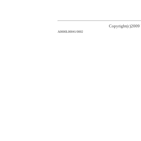
Copyright(c)2009 V
A0000L00041/0002